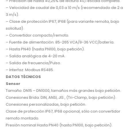
– Precisión de hasta ±0,25% de lectura ±0,1 escala completa.
– Velocidad de caudal de 0,03 a 10 m/s (recomendado de 2 a
3 m/s).
– Clase de protección IP67, IP68 (para variante remota, bajo
solicitud).
– Convertidor compacto/remoto.
– Fuente de alimentación: 85-265 VCA/9-36 VCC/batería.
– Hasta PN40 (hasta PN100, bajo petición).
– Salida analógica de 4-20 mA.
– Salida de frecuencia/Pulso.
– Interfaz: Modbus RS485.
DATOS TÉCNICOS
Sensor
Tamaño: DN15 – DN1000, tamaños más grandes bajo petición.
Conexiones Brida: DIN, ANSI, JIS , (Tri-Clamp, bajo petición).
Conexiones personalizadas, bajo petición.
Clase de protección IP67, IP68 opcional, sólo con convertidor
remoto montado.
Presión nominal Hasta PN40 (hasta PN100, bajo petición).