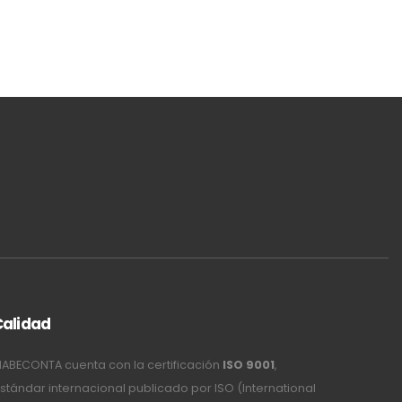
Calidad
ABECONTA cuenta con la certificación
ISO 9001
,
stándar internacional publicado por ISO (International