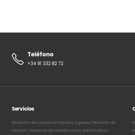
Teléfono
+34 91 332 82 72
Servicios
Medición de caudal de líquidos y gases, Filtración de
M
líquidos, Sistemas de identificación, Densímetros,
e