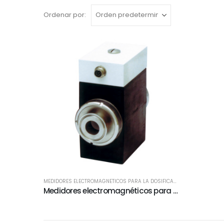
Ordenar por:
MEDIDORES ELECTROMAGNÉTICOS PARA LA DOSIFICACIÓN
Medidores electromagnéticos para la dosificación de Mabeconta – Bopp & Reuther. Específicos para productos alimenticios.