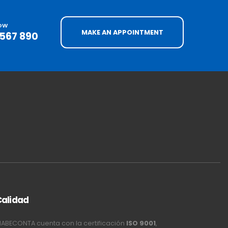
NOW
MAKE AN APPOINTMENT
4567 890
Calidad
ABECONTA cuenta con la certificación
ISO 9001
,