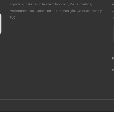
líquidos, Sistemas de identificación, Densímetros,
e
Viscosímetros, Contadores de energía, Calculadores y
O
PLC
m
P
P