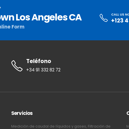
?
wn Los Angeles CA
CALL US 
+123 
line Form
Teléfono
+34 91 332 82 72
Servicios
Medición de caudal de líquidos y gases, Filtración de
M