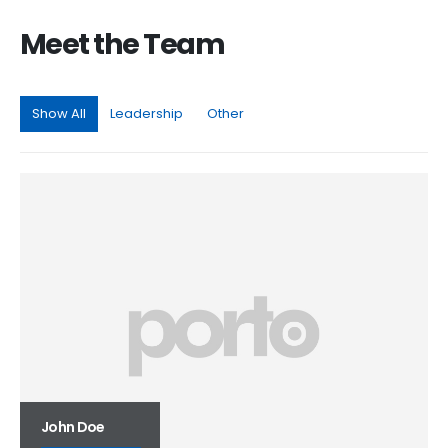
Meet the
Team
Show All
Leadership
Other
John Doe