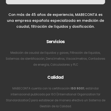
Con más de 45 años de experiencia, MABECONTA es
una empresa española especializada en medición de
caudal, filtración de líquidos y dosificación.
Servicios
Medición de caudal de líquidos y gases, Filtración de líquidos,
Sistemas de identificación, Densímetros, Viscosímetros, Contadores
de energía, Calculadores y PLC
Calidad
MABECONTA cuenta con la certificación
ISO 9001
, estándar
internacional publicado por ISO (International Organization for
Standardization) para establecer de manera efectiva un Sistema de
Gestión de la Calidad.